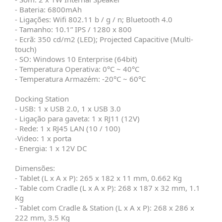
- Bateria: 6800mAh
- Ligações: Wifi 802.11 b / g / n; Bluetooth 4.0
- Tamanho: 10.1” IPS / 1280 x 800
- Ecrã: 350 cd/m2 (LED); Projected Capacitive (Multi-
touch)
- SO: Windows 10 Enterprise (64bit)
- Temperatura Operativa: 0°C ~ 40°C
- Temperatura Armazém: -20°C ~ 60°C
Docking Station
- USB: 1 x USB 2.0, 1 x USB 3.0
- Ligação para gaveta: 1 x RJ11 (12V)
- Rede: 1 x RJ45 LAN (10 / 100)
-Video: 1 x porta
- Energia: 1 x 12V DC
Dimensões:
- Tablet (L x A x P): 265 x 182 x 11 mm, 0.662 Kg
- Table com Cradle (L x A x P): 268 x 187 x 32 mm, 1.1
Kg
- Tablet com Cradle & Station (L x A x P): 268 x 286 x
222 mm, 3.5 Kg