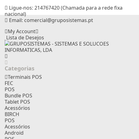
Ligue-nos:
214767420 (Chamada para a rede fixa
nacional)
Email:
comercial@gruposistemas.pt
My Account
Lista de Desejos
Categorias
Terminais POS
FEC
POS
Bundle POS
Tablet POS
Acessórios
BIRCH
POS
Acessórios
Android