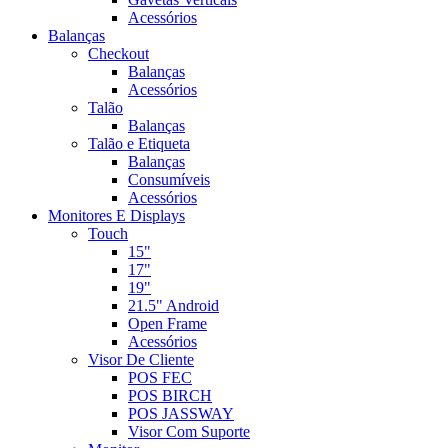
Acessórios
Balanças
Checkout
Balanças
Acessórios
Talão
Balanças
Talão e Etiqueta
Balanças
Consumíveis
Acessórios
Monitores E Displays
Touch
15"
17"
19"
21.5" Android
Open Frame
Acessórios
Visor De Cliente
POS FEC
POS BIRCH
POS JASSWAY
Visor Com Suporte