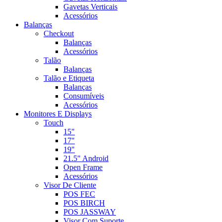
Gavetas Verticais
Acessórios
Balanças
Checkout
Balanças
Acessórios
Talão
Balanças
Talão e Etiqueta
Balanças
Consumíveis
Acessórios
Monitores E Displays
Touch
15"
17"
19"
21.5" Android
Open Frame
Acessórios
Visor De Cliente
POS FEC
POS BIRCH
POS JASSWAY
Visor Com Suporte