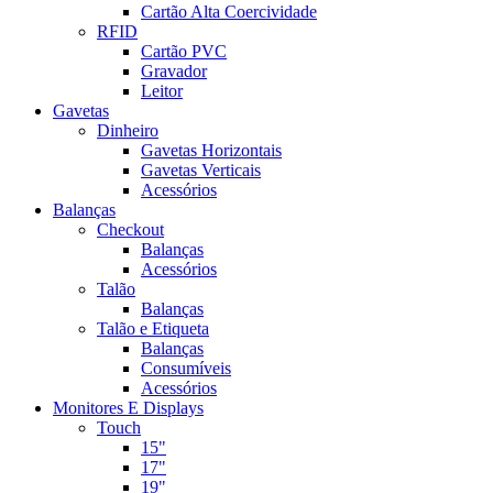
Cartão Alta Coercividade
RFID
Cartão PVC
Gravador
Leitor
Gavetas
Dinheiro
Gavetas Horizontais
Gavetas Verticais
Acessórios
Balanças
Checkout
Balanças
Acessórios
Talão
Balanças
Talão e Etiqueta
Balanças
Consumíveis
Acessórios
Monitores E Displays
Touch
15"
17"
19"