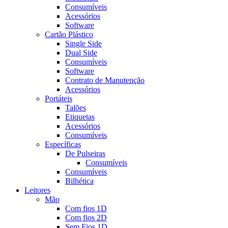
Consumíveis
Acessórios
Software
Cartão Plástico
Single Side
Dual Side
Consumíveis
Software
Contrato de Manutenção
Acessórios
Portáteis
Talões
Etiquetas
Acessórios
Consumíveis
Específicas
De Pulseiras
Consumíveis
Consumíveis
Bilhética
Leitores
Mão
Com fios 1D
Com fios 2D
Sem Fios 1D