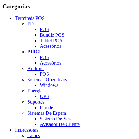
Categorias
Terminais POS
FEC
POS
Bundle POS
Tablet POS
Acessórios
BIRCH
POS
Acessórios
Android
POS
Sistemas Operativos
Windows
Energia
UPS
Suportes
Parede
Sistemas De Espera
Sistema De Vez
Avisador De Cliente
Impressoras
Talões