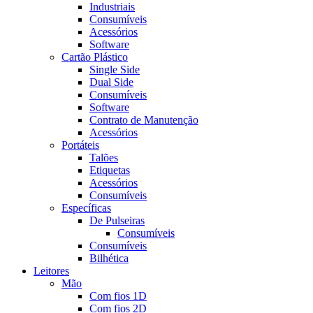
Industriais
Consumíveis
Acessórios
Software
Cartão Plástico
Single Side
Dual Side
Consumíveis
Software
Contrato de Manutenção
Acessórios
Portáteis
Talões
Etiquetas
Acessórios
Consumíveis
Específicas
De Pulseiras
Consumíveis
Consumíveis
Bilhética
Leitores
Mão
Com fios 1D
Com fios 2D