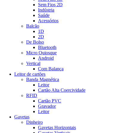
Sem Fios 2D
Indústria
Saúde
Acessórios
Balcão
1D
2D
De Bolso
Bluetooth
Micro Quiosque
Android
Vertical
Com Balança
Leitor de cartões
Banda Magnética
Leitor
Cartão Alta Coercividade
RFID
Cartão PVC
Gravador
Leitor
Gavetas
Dinheiro
Gavetas Horizontais
Gavetas Verticais