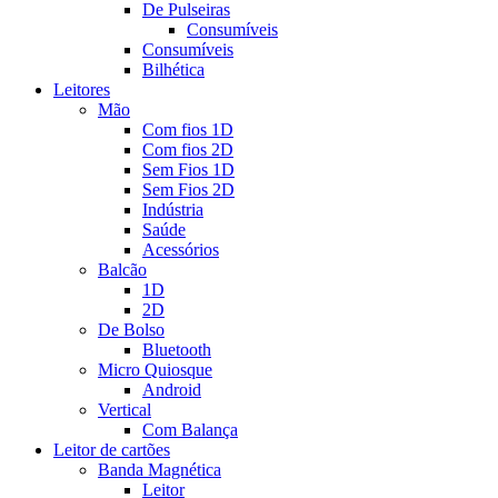
De Pulseiras
Consumíveis
Consumíveis
Bilhética
Leitores
Mão
Com fios 1D
Com fios 2D
Sem Fios 1D
Sem Fios 2D
Indústria
Saúde
Acessórios
Balcão
1D
2D
De Bolso
Bluetooth
Micro Quiosque
Android
Vertical
Com Balança
Leitor de cartões
Banda Magnética
Leitor