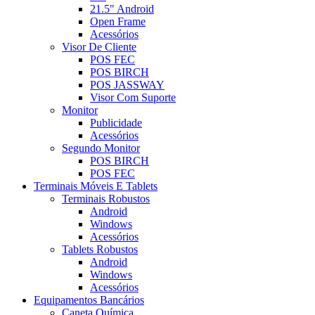
21.5" Android
Open Frame
Acessórios
Visor De Cliente
POS FEC
POS BIRCH
POS JASSWAY
Visor Com Suporte
Monitor
Publicidade
Acessórios
Segundo Monitor
POS BIRCH
POS FEC
Terminais Móveis E Tablets
Terminais Robustos
Android
Windows
Acessórios
Tablets Robustos
Android
Windows
Acessórios
Equipamentos Bancários
Caneta Química