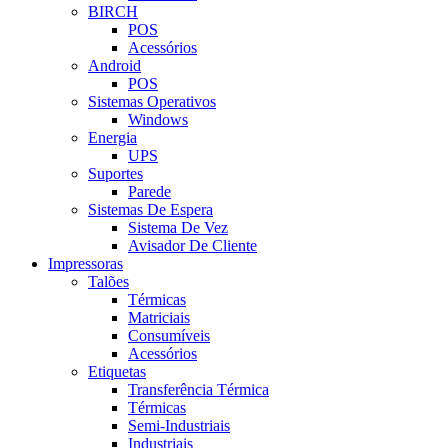
BIRCH
POS
Acessórios
Android
POS
Sistemas Operativos
Windows
Energia
UPS
Suportes
Parede
Sistemas De Espera
Sistema De Vez
Avisador De Cliente
Impressoras
Talões
Térmicas
Matriciais
Consumíveis
Acessórios
Etiquetas
Transferência Térmica
Térmicas
Semi-Industriais
Industriais