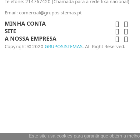
Telefone:
214767420 (Chamada para a rede fixa nacional)
Email:
comercial@gruposistemas.pt
MINHA CONTA


SITE


A NOSSA EMPRESA


Copyright © 2020
GRUPOSISTEMAS
. All Right Reserved.
Este site usa cookies para garantir que obtém a melho