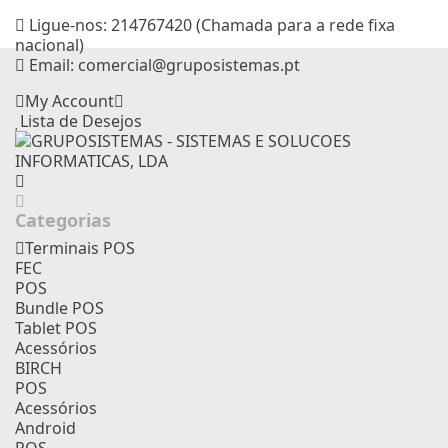
Ligue-nos:
214767420 (Chamada para a rede fixa
nacional)
Email:
comercial@gruposistemas.pt
My Account
Lista de Desejos
Categorias
Terminais POS
FEC
POS
Bundle POS
Tablet POS
Acessórios
BIRCH
POS
Acessórios
Android