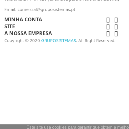
Email:
comercial@gruposistemas.pt
MINHA CONTA


SITE


A NOSSA EMPRESA


Copyright © 2020
GRUPOSISTEMAS
. All Right Reserved.
Este site usa cookies para garantir que obtém a melho