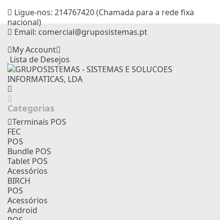
Ligue-nos:
214767420 (Chamada para a rede fixa
nacional)
Email:
comercial@gruposistemas.pt
My Account
Lista de Desejos
Categorias
Terminais POS
FEC
POS
Bundle POS
Tablet POS
Acessórios
BIRCH
POS
Acessórios
Android