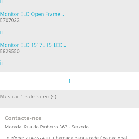
Monitor ELO Open Frame...
E707022
Monitor ELO 1517L 15"LED...
E829550
1
Mostrar 1-3 de 3 item(s)
Contacte-nos
Morada:
Rua do Pinheiro 363 - Serzedo
Telefone:
214767420 (Chamada para a rede fixa nacional)