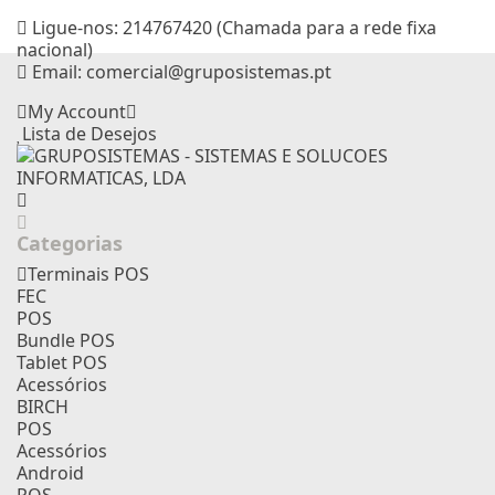
Ligue-nos:
214767420 (Chamada para a rede fixa
nacional)
Email:
comercial@gruposistemas.pt
My Account
Lista de Desejos
Categorias
Terminais POS
FEC
POS
Bundle POS
Tablet POS
Acessórios
BIRCH
POS
Acessórios
Android