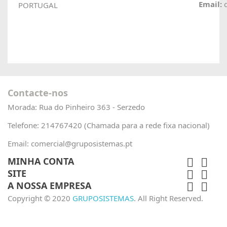
Email:
c
PORTUGAL
Contacte-nos
Morada:
Rua do Pinheiro 363 - Serzedo
Telefone:
214767420 (Chamada para a rede fixa nacional)
Email:
comercial@gruposistemas.pt
MINHA CONTA


SITE


A NOSSA EMPRESA


Copyright © 2020
GRUPOSISTEMAS
. All Right Reserved.