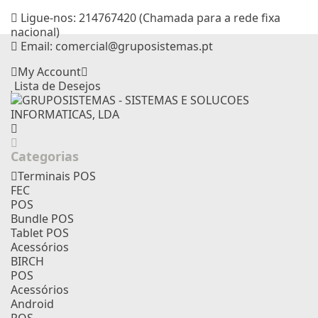
Ligue-nos:
214767420 (Chamada para a rede fixa
nacional)
Email:
comercial@gruposistemas.pt
My Account
Lista de Desejos
Categorias
Terminais POS
FEC
POS
Bundle POS
Tablet POS
Acessórios
BIRCH
POS
Acessórios
Android