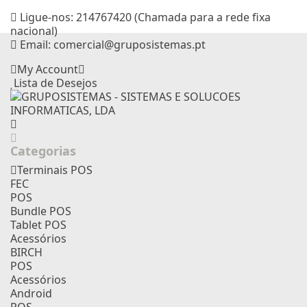
Ligue-nos:
214767420 (Chamada para a rede fixa
nacional)
Email:
comercial@gruposistemas.pt
My Account
Lista de Desejos
Categorias
Terminais POS
FEC
POS
Bundle POS
Tablet POS
Acessórios
BIRCH
POS
Acessórios
Android