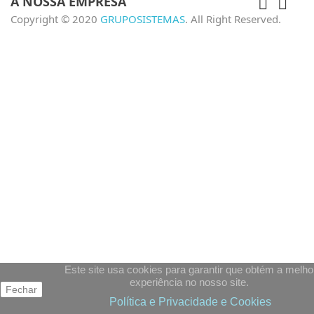
A NOSSA EMPRESA


Copyright © 2020
GRUPOSISTEMAS
. All Right Reserved.
Este site usa cookies para garantir que obtém a melho
experiência no nosso site.
Fechar
Política e Privacidade e Cookies