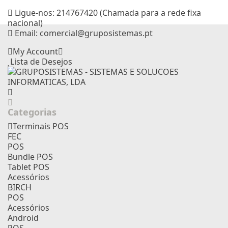
Ligue-nos:
214767420 (Chamada para a rede fixa
nacional)
Email:
comercial@gruposistemas.pt
My Account
Lista de Desejos
Categorias
Terminais POS
FEC
POS
Bundle POS
Tablet POS
Acessórios
BIRCH
POS
Acessórios
Android