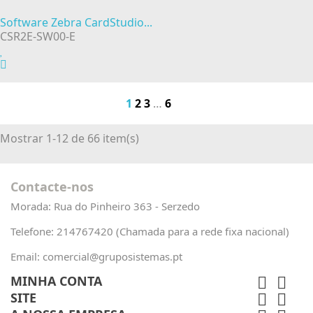
Software Zebra CardStudio...
CSR2E-SW00-E
1
2
3
…
6
Mostrar 1-12 de 66 item(s)
Contacte-nos
Morada:
Rua do Pinheiro 363 - Serzedo
Telefone:
214767420 (Chamada para a rede fixa nacional)
Email:
comercial@gruposistemas.pt
MINHA CONTA


SITE

