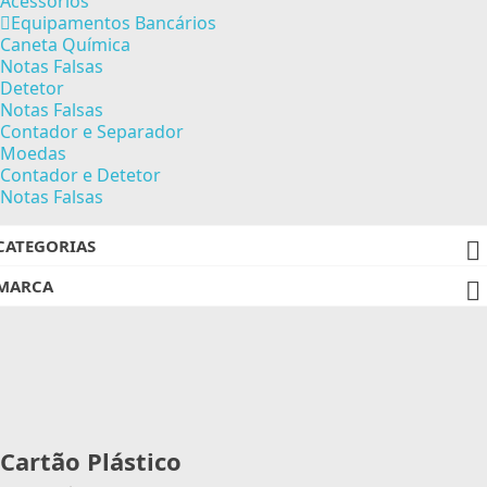
Acessórios
Equipamentos Bancários
Caneta Química
Notas Falsas
Detetor
Notas Falsas
Contador e Separador
Moedas
Contador e Detetor
Notas Falsas
CATEGORIAS

MARCA

Cartão Plástico