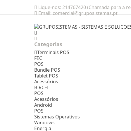
Ligue-nos:
214767420 (Chamada para a red
Email:
comercial@gruposistemas.pt
Categorias
Terminais POS
FEC
POS
Bundle POS
Tablet POS
Acessórios
BIRCH
POS
Acessórios
Android
POS
Sistemas Operativos
Windows
Energia