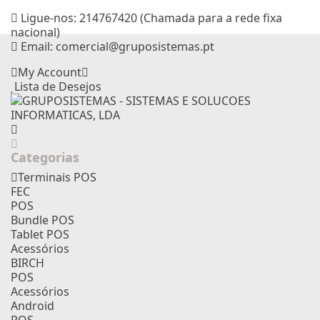
Ligue-nos:
214767420 (Chamada para a rede fixa
nacional)
Email:
comercial@gruposistemas.pt
My Account
Lista de Desejos
Categorias
Terminais POS
FEC
POS
Bundle POS
Tablet POS
Acessórios
BIRCH
POS
Acessórios
Android