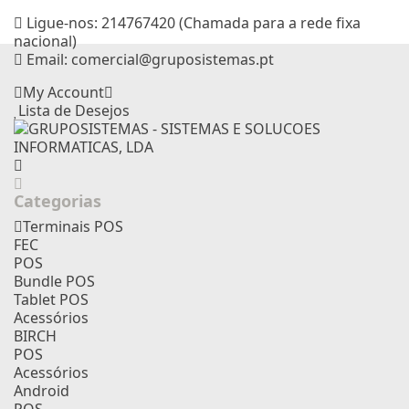
Ligue-nos:
214767420 (Chamada para a rede fixa
nacional)
Email:
comercial@gruposistemas.pt
My Account
Lista de Desejos
Categorias
Terminais POS
FEC
POS
Bundle POS
Tablet POS
Acessórios
BIRCH
POS
Acessórios
Android