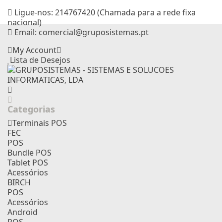
Ligue-nos:
214767420 (Chamada para a rede fixa
nacional)
Email:
comercial@gruposistemas.pt
My Account
Lista de Desejos
Categorias
Terminais POS
FEC
POS
Bundle POS
Tablet POS
Acessórios
BIRCH
POS
Acessórios
Android