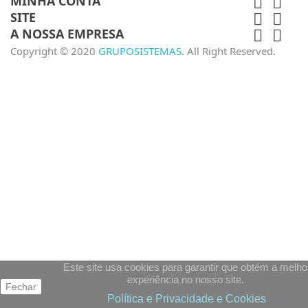
MINHA CONTA


SITE


A NOSSA EMPRESA


Copyright © 2020
GRUPOSISTEMAS
. All Right Reserved.
Este site usa cookies para garantir que obtém a melho
experiência no nosso site.
Fechar
Política e Privacidade e Cookies