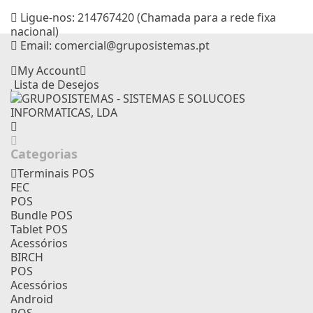
Ligue-nos:
214767420 (Chamada para a rede fixa
nacional)
Email:
comercial@gruposistemas.pt
My Account
Lista de Desejos
Categorias
Terminais POS
FEC
POS
Bundle POS
Tablet POS
Acessórios
BIRCH
POS
Acessórios
Android