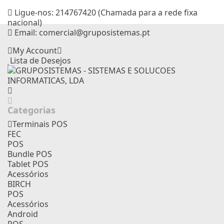
Ligue-nos:
214767420 (Chamada para a rede fixa
nacional)
Email:
comercial@gruposistemas.pt
My Account
Lista de Desejos
Categorias
Terminais POS
FEC
POS
Bundle POS
Tablet POS
Acessórios
BIRCH
POS
Acessórios
Android