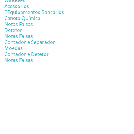
Windows
Acessórios
Equipamentos Bancários
Caneta Química
Notas Falsas
Detetor
Notas Falsas
Contador e Separador
Moedas
Contador e Detetor
Notas Falsas
SOLUÇÕES DE RETALH
Design e Robustez
POS e Mobile POS
Encomende agora
SOLUÇÕES ECONÓMICA
STORM