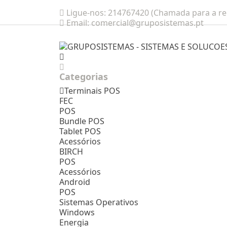
Ligue-nos:
214767420 (Chamada para a red
Email:
comercial@gruposistemas.pt
Categorias
Terminais POS
FEC
POS
Bundle POS
Tablet POS
Acessórios
BIRCH
POS
Acessórios
Android
POS
Sistemas Operativos
Windows
Energia