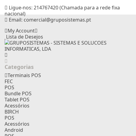
Ligue-nos:
214767420 (Chamada para a rede fixa
nacional)
Email:
comercial@gruposistemas.pt
My Account
Lista de Desejos
Categorias
Terminais POS
FEC
POS
Bundle POS
Tablet POS
Acessórios
BIRCH
POS
Acessórios
Android