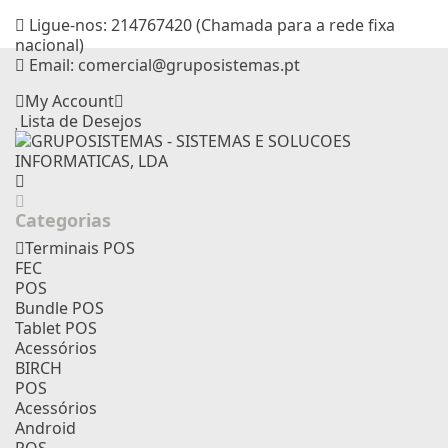
Ligue-nos:
214767420 (Chamada para a rede fixa
nacional)
Email:
comercial@gruposistemas.pt
My Account
Lista de Desejos
Categorias
Terminais POS
FEC
POS
Bundle POS
Tablet POS
Acessórios
BIRCH
POS
Acessórios
Android