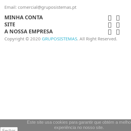
Email:
comercial@gruposistemas.pt
MINHA CONTA


SITE


A NOSSA EMPRESA


Copyright © 2020
GRUPOSISTEMAS
. All Right Reserved.
Este site usa cookies para garantir que obtém a melho
experiência no nosso site.
Fechar