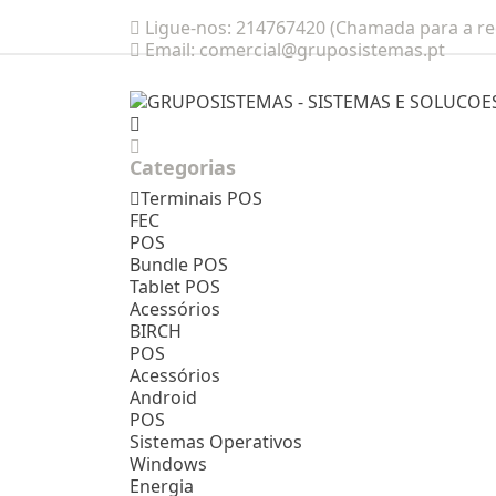
Ligue-nos:
214767420 (Chamada para a red
Email:
comercial@gruposistemas.pt
Categorias
Terminais POS
FEC
POS
Bundle POS
Tablet POS
Acessórios
BIRCH
POS
Acessórios
Android
POS
Sistemas Operativos
Windows
Energia