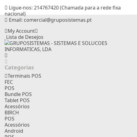
Ligue-nos:
214767420 (Chamada para a rede fixa
nacional)
Email:
comercial@gruposistemas.pt
My Account
Lista de Desejos
Categorias
Terminais POS
FEC
POS
Bundle POS
Tablet POS
Acessórios
BIRCH
POS
Acessórios
Android