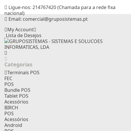
Ligue-nos:
214767420 (Chamada para a rede fixa
nacional)
Email:
comercial@gruposistemas.pt
My Account
Lista de Desejos
Categorias
Terminais POS
FEC
POS
Bundle POS
Tablet POS
Acessórios
BIRCH
POS
Acessórios
Android