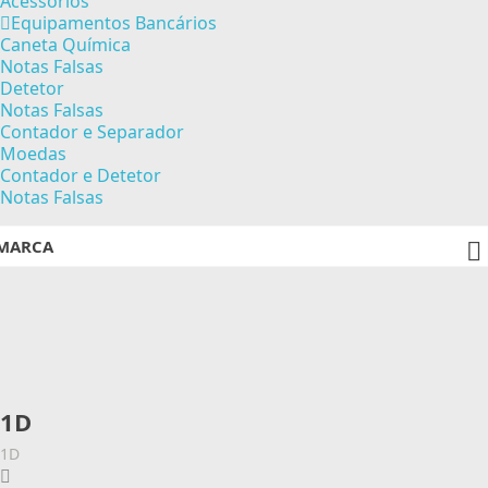
Acessórios
Equipamentos Bancários
Caneta Química
Notas Falsas
Detetor
Notas Falsas
Contador e Separador
Moedas
Contador e Detetor
Notas Falsas
MARCA

1D
1D