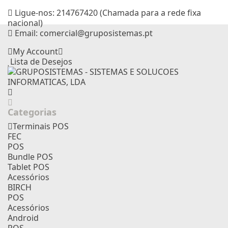
Ligue-nos:
214767420 (Chamada para a rede fixa
nacional)
Email:
comercial@gruposistemas.pt
My Account
Lista de Desejos
Categorias
Terminais POS
FEC
POS
Bundle POS
Tablet POS
Acessórios
BIRCH
POS
Acessórios
Android