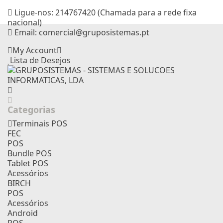
Ligue-nos:
214767420 (Chamada para a rede fixa
nacional)
Email:
comercial@gruposistemas.pt
My Account
Lista de Desejos
Categorias
Terminais POS
FEC
POS
Bundle POS
Tablet POS
Acessórios
BIRCH
POS
Acessórios
Android