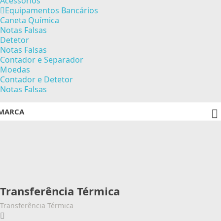
Acessórios
Equipamentos Bancários
Caneta Química
Notas Falsas
Detetor
Notas Falsas
Contador e Separador
Moedas
Contador e Detetor
Notas Falsas
MARCA

Transferência Térmica
Transferência Térmica