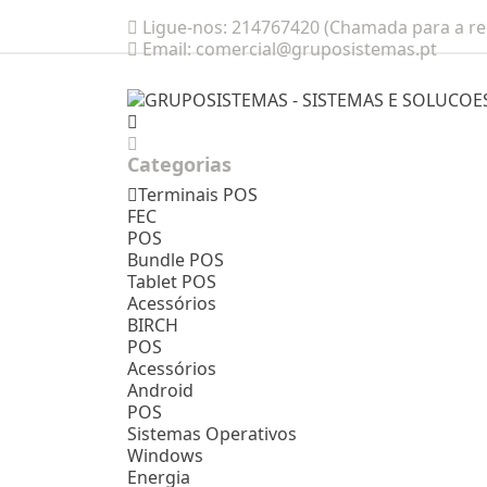
Ligue-nos:
214767420 (Chamada para a red
Email:
comercial@gruposistemas.pt
Categorias
Terminais POS
FEC
POS
Bundle POS
Tablet POS
Acessórios
BIRCH
POS
Acessórios
Android
POS
Sistemas Operativos
Windows
Energia