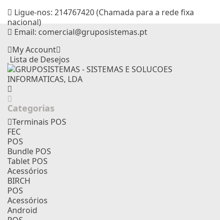
Ligue-nos:
214767420 (Chamada para a rede fixa
nacional)
Email:
comercial@gruposistemas.pt
My Account
Lista de Desejos
Categorias
Terminais POS
FEC
POS
Bundle POS
Tablet POS
Acessórios
BIRCH
POS
Acessórios
Android