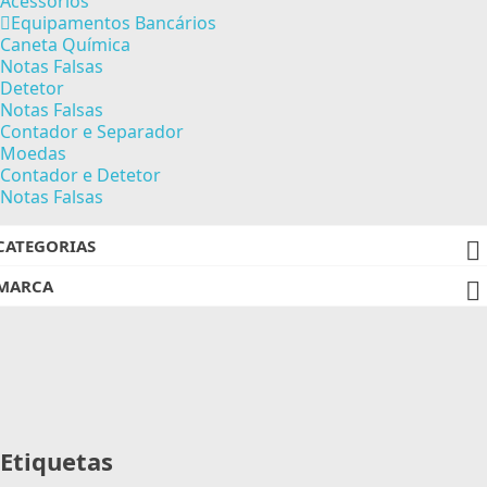
Acessórios
Equipamentos Bancários
Caneta Química
Notas Falsas
Detetor
Notas Falsas
Contador e Separador
Moedas
Contador e Detetor
Notas Falsas
CATEGORIAS

MARCA

Etiquetas