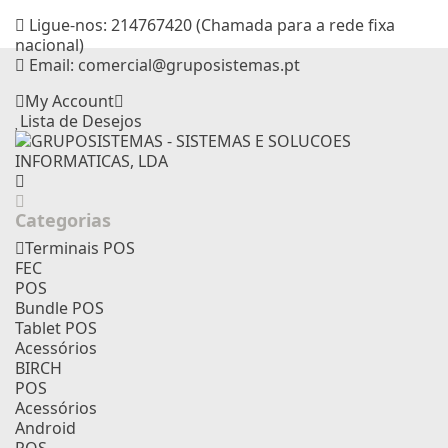
Ligue-nos:
214767420 (Chamada para a rede fixa
nacional)
Email:
comercial@gruposistemas.pt
My Account
Lista de Desejos
Categorias
Terminais POS
FEC
POS
Bundle POS
Tablet POS
Acessórios
BIRCH
POS
Acessórios
Android