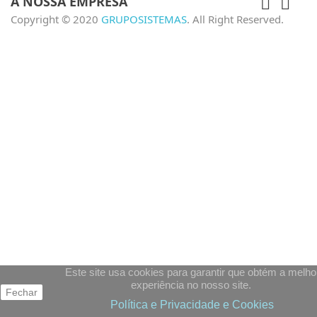
A NOSSA EMPRESA


Copyright © 2020
GRUPOSISTEMAS
. All Right Reserved.
Este site usa cookies para garantir que obtém a melho
experiência no nosso site.
Fechar
Política e Privacidade e Cookies