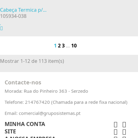
Cabeça Termica p/...
105934-038
1
2
3
…
10
Mostrar 1-12 de 113 item(s)
Contacte-nos
Morada:
Rua do Pinheiro 363 - Serzedo
Telefone:
214767420 (Chamada para a rede fixa nacional)
Email:
comercial@gruposistemas.pt
MINHA CONTA


SITE

