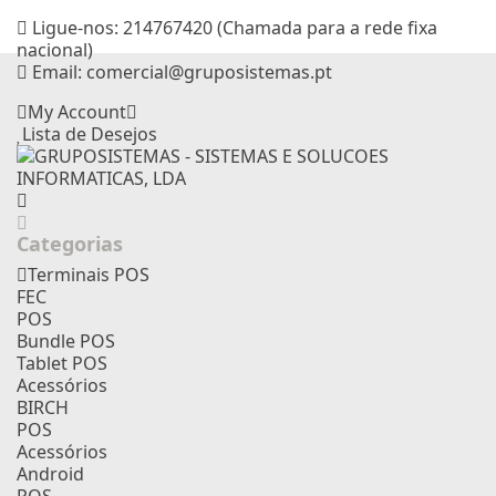
Ligue-nos:
214767420 (Chamada para a rede fixa
nacional)
Email:
comercial@gruposistemas.pt
My Account
Lista de Desejos
Categorias
Terminais POS
FEC
POS
Bundle POS
Tablet POS
Acessórios
BIRCH
POS
Acessórios
Android