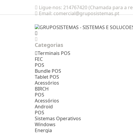
Ligue-nos:
214767420 (Chamada para a red
Email:
comercial@gruposistemas.pt
Categorias
Terminais POS
FEC
POS
Bundle POS
Tablet POS
Acessórios
BIRCH
POS
Acessórios
Android
POS
Sistemas Operativos
Windows
Energia