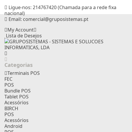
Ligue-nos:
214767420 (Chamada para a rede fixa
nacional)
Email:
comercial@gruposistemas.pt
My Account
Lista de Desejos
Categorias
Terminais POS
FEC
POS
Bundle POS
Tablet POS
Acessórios
BIRCH
POS
Acessórios
Android