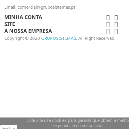
Email:
comercial@gruposistemas.pt
MINHA CONTA


SITE


A NOSSA EMPRESA


Copyright © 2020
GRUPOSISTEMAS
. All Right Reserved.
Este site usa cookies para garantir que obtém a melho
experiência no nosso site.
Fechar