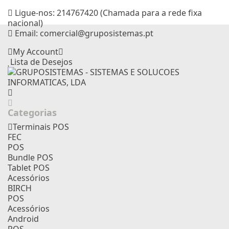
Ligue-nos:
214767420 (Chamada para a rede fixa
nacional)
Email:
comercial@gruposistemas.pt
My Account
Lista de Desejos
Categorias
Terminais POS
FEC
POS
Bundle POS
Tablet POS
Acessórios
BIRCH
POS
Acessórios
Android