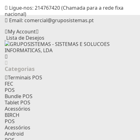
Ligue-nos:
214767420 (Chamada para a rede fixa
nacional)
Email:
comercial@gruposistemas.pt
My Account
Lista de Desejos
Categorias
Terminais POS
FEC
POS
Bundle POS
Tablet POS
Acessórios
BIRCH
POS
Acessórios
Android